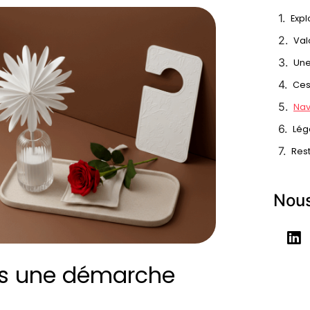
Expl
Ces
Nav
Lég
Res
Nous
ans une démarche