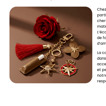
Chez
part
cher
matiè
L’éc
de fo
d’amé
La c
dans
acce
et p
notr
resp