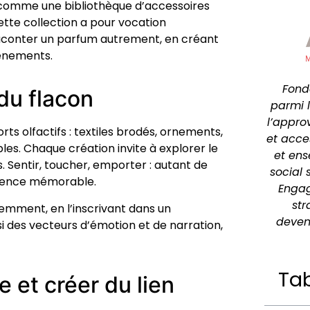
 comme une bibliothèque d’accessoires
Cette collection a pour vocation
aconter un parfum autrement, en créant
vénements.
Fonde
du flacon
parmi 
l’appro
ts olfactifs : textiles brodés, ornements,
et acce
es. Chaque création invite à explorer le
et ens
s. Sentir, toucher, emporter : autant de
social 
rience mémorable.
Engage
str
remment, en l’inscrivant dans un
deven
si des vecteurs d’émotion et de narration,
Tab
e et créer du lien