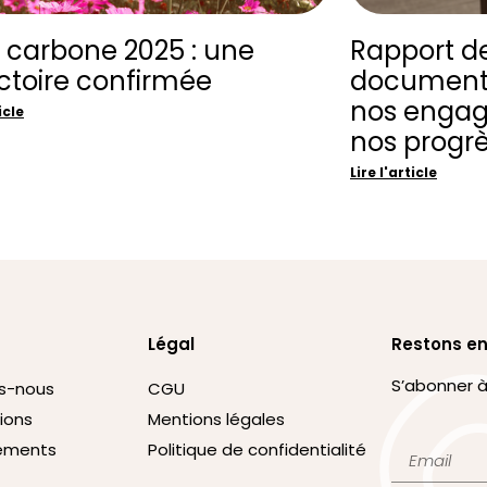
n carbone 2025 : une
Rapport de
ectoire confirmée
document
nos engag
icle
nos progr
Lire l'article
Légal
Restons en
S’abonner à
s-nous
CGU
tions
Mentions légales
ements
Politique de confidentialité