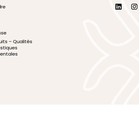
dre
sse
uits – Qualités
istiques
entales