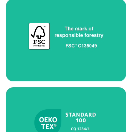
自2017年起，Anaïk已获得FSC®供应链认证（FSC®
C135049）。FSC®制定了森林管理标准，并确保认证
材料在整个供应链中的可追溯性。因此，Anaïk能够根
据客户项目和规格要求提供FSC®解决方案。
自2019年起，Anaïk获得OEKO-TEX® STANDARD
100 – II类认证，证明我们的亲肤产品符合严格的化学